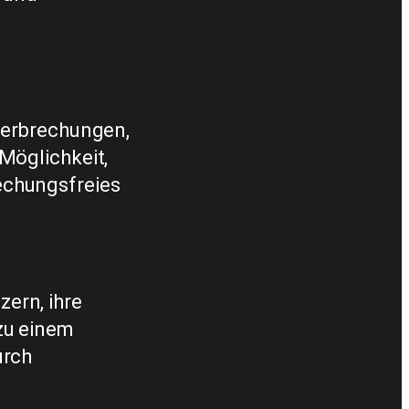
terbrechungen,
Möglichkeit,
echungsfreies
ern, ihre
zu einem
urch