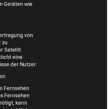
en Geräten wie
bertragung von
z zu
 Satellit
licht eine
isse der Nutzer.
hen
em Fernsehen
es Fernsehen
nötigt, kann