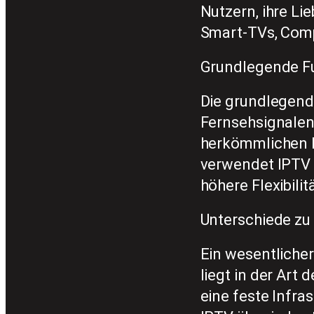
Nutzern, ihre L
Smart-TVs, Comp
Grundlegende F
Die grundlegend
Fernsehsignalen 
herkömmlichen F
verwendet IPTV d
höhere Flexibili
Unterschiede zu
Ein wesentliche
liegt in der Ar
eine feste Infra