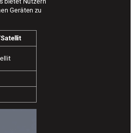
s bietet Nutzern
nen Geräten zu
Satellit
llit