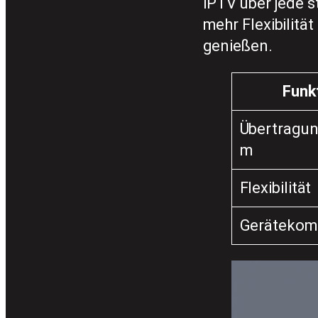
IPTV über jede s
mehr Flexibilitä
genießen.
Funk
Übertragu
m
Flexibilität
Gerätekomp